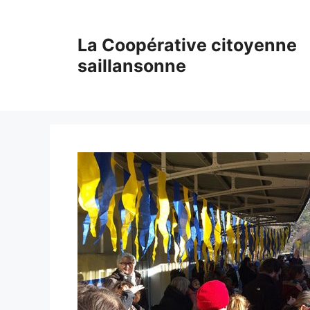
Aller
au
La Coopérative citoyenne
contenu
saillansonne