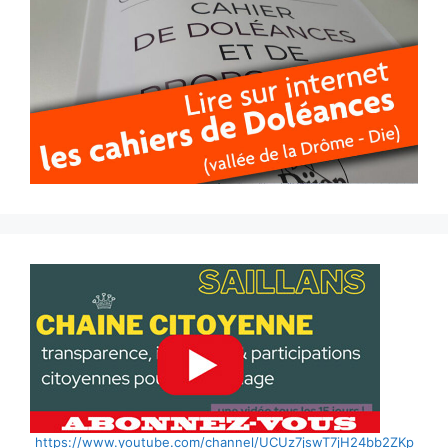
https://www.youtube.com/channel/UCUz7jswT7jH24bb2ZKp