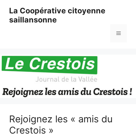
Aller
La Coopérative citoyenne
au
saillansonne
contenu
Menu
Rejoignez les « amis du
Crestois »