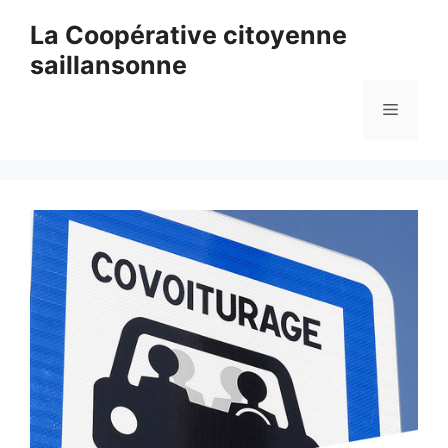
Aller
La Coopérative citoyenne
au
saillansonne
contenu
Menu