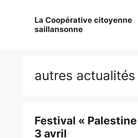
Aller
au
La Coopérative citoyenne
contenu
saillansonne
autres actualités
Festival « Palestin
3 avril