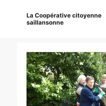
Aller
au
La Coopérative citoyenne
contenu
saillansonne