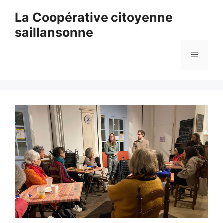
Aller
La Coopérative citoyenne
au
saillansonne
contenu
Menu