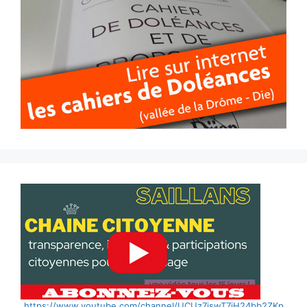
https://www.youtube.com/channel/UCUz7jswT7jH24bb2ZKp