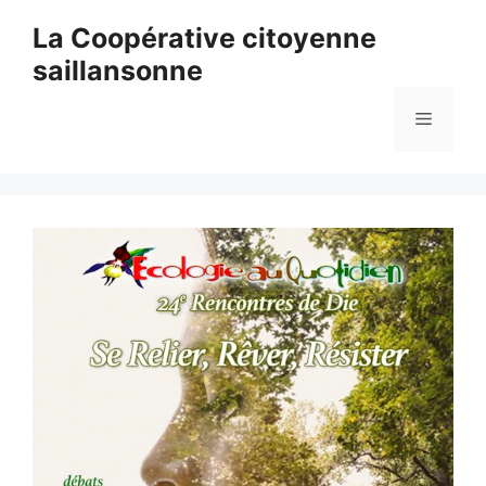
Aller
La Coopérative citoyenne
au
saillansonne
contenu
Menu