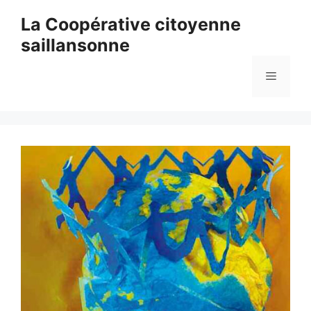
Aller
La Coopérative citoyenne
au
saillansonne
contenu
Menu