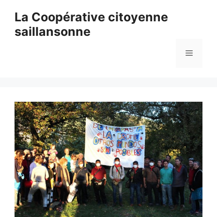
Aller
La Coopérative citoyenne
au
saillansonne
contenu
Menu