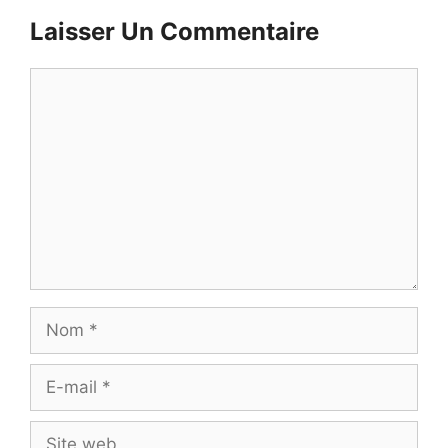
Laisser Un Commentaire
Commentaire
Nom
E-
mail
Site