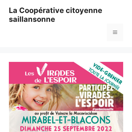
Aller
La Coopérative citoyenne
au
saillansonne
contenu
Menu