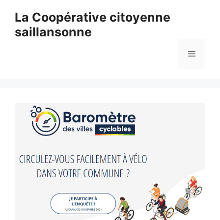
Aller
La Coopérative citoyenne
au
saillansonne
contenu
Menu