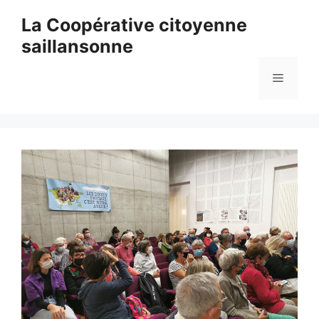
Aller
La Coopérative citoyenne
au
saillansonne
contenu
Menu