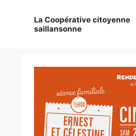
Aller
au
La Coopérative citoyenne
contenu
saillansonne