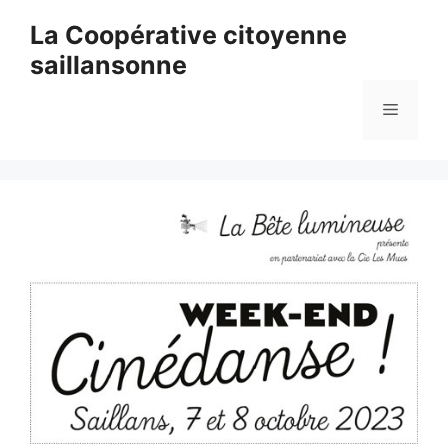
Aller
La Coopérative citoyenne
au
saillansonne
contenu
Menu