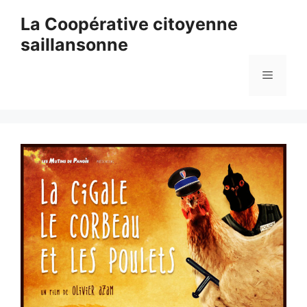
Aller
La Coopérative citoyenne
au
saillansonne
contenu
Menu