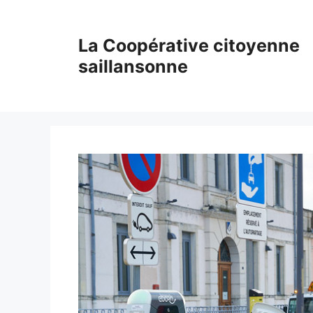
Aller
au
La Coopérative citoyenne
contenu
saillansonne